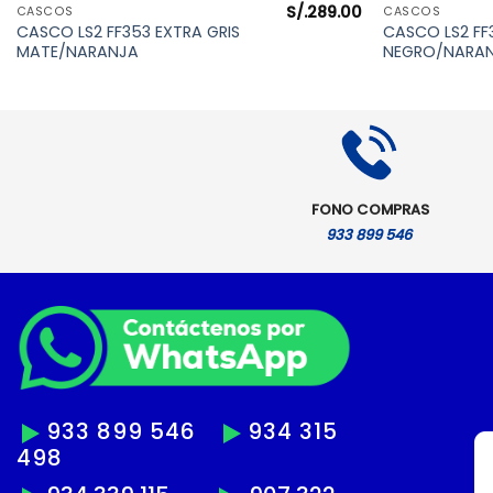
S/.
289.00
VISTA RÁPIDA
CASCOS
CASCOS
CASCO LS2 FF353 EXTRA GRIS
CASCO LS2 FF
MATE/NARANJA
NEGRO/NARA
FONO COMPRAS
933 899 546
933 899 546
934 315
498