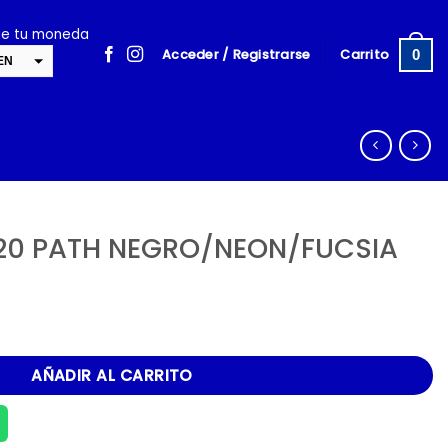
ige tu moneda
Acceder / Registrarse
Carrito
0
EN
SD
cambiar la tasa y esta descripción a los valores correctos
20 PATH NEGRO/NEON/FUCSIA
RO/NEON/FUCSIA cantidad
AÑADIR AL CARRITO