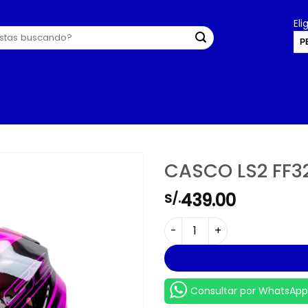
El
P
U
CASCO LS2 FF3
439.00
S/.
CASCO LS2 FF320 PATH NEG
Consultar por WhatsApp