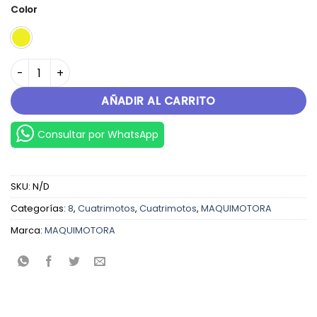
original
actual
Color
era:
es:
S/.5,699.00.
S/.4,999.00.
DAKAR 125 cantidad
AÑADIR AL CARRITO
Consultar por WhatsApp
SKU:
N/D
Categorías:
8
,
Cuatrimotos
,
Cuatrimotos
,
MAQUIMOTORA
Marca:
MAQUIMOTORA