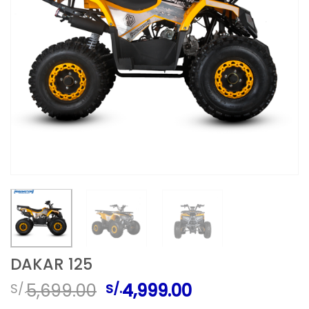
DAKAR 125
El
El
5,699.00
4,999.00
S/.
S/.
precio
precio