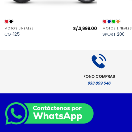
VISTA RÁPIDA
S/.
3,999.00
MOTOS LINEALES
MOTOS LINEALES
l
CG-125
SPORT 200
precio
actual
es:
S/.4,899.00.
FONO COMPRAS
933 899 546