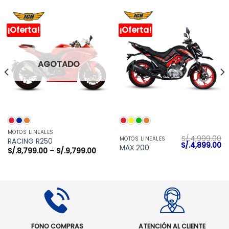
¡Oferta!
¡Oferta!
AGOTADO
MOTOS LINEALES
S/.
4,999.00
MOTOS LINEALES
RACING R250
El
El
S/.
4,899.00
MAX 200
S/.
8,799.00
–
S/.
9,799.00
precio
pr
original
ac
era:
es
S/.4,999.00.
S/
FONO COMPRAS
ATENCIÓN AL CLIENTE