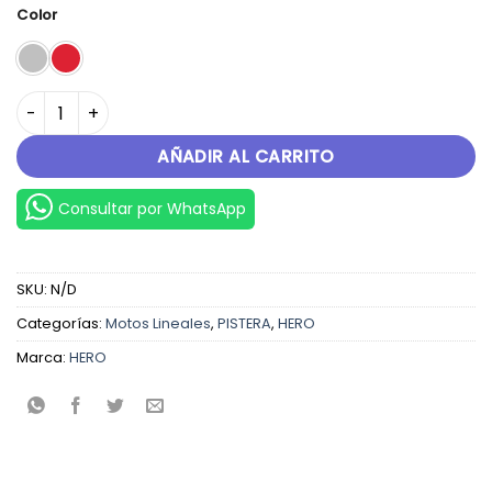
original
actual
Color
era:
es:
S/.4,999.00.
S/.3,999.00.
ECO DELUXE cantidad
AÑADIR AL CARRITO
Consultar por WhatsApp
SKU:
N/D
Categorías:
Motos Lineales
,
PISTERA
,
HERO
Marca:
HERO