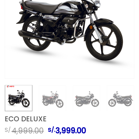
ECO DELUXE
El
El
4,999.00
3,999.00
S/.
S/.
precio
precio