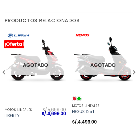
PRODUCTOS RELACIONADOS
¡Oferta!
AGOTADO
AGOTADO
MOTOS LINEALES
S/.
5,699.00
MOTOS LINEALES
NEXUS 125T
El
El
S/.
4,699.00
LIBERTY
precio
precio
original
actual
S/.
4,499.00
era:
es:
S/.5,699.00.
S/.4,699.00.