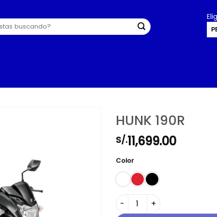
El
P
U
HUNK 190R
11,699.00
S/.
Color
HUNK 190R cantidad