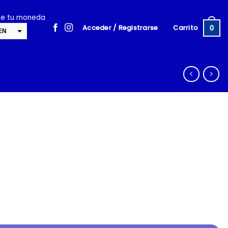
ige tu moneda
Acceder / Registrarse
Carrito
0
EN
SD
cambiar la tasa y esta descripción a los valores correctos