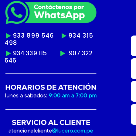
933 899 546
934 315
498
934 339 115
907 322
646