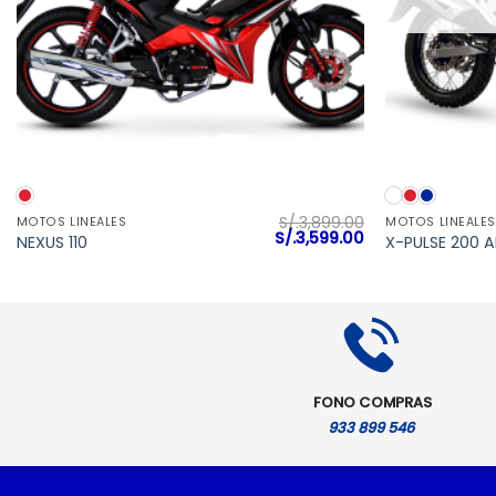
VISTA RÁPIDA
S/.
3,899.00
MOTOS LINEALES
MOTOS LINEALES
El
El
S/.
3,599.00
NEXUS 110
X-PULSE 200 
precio
precio
original
actual
era:
es:
S/.3,899.00.
S/.3,599.00.
FONO COMPRAS
933 899 546