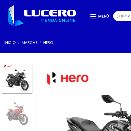
Saltar
al
Buscar
MENÚ
contenido
por:
INICIO
/
MARCAS
/
HERO