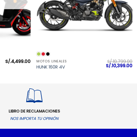
VISTA RÁPIDA
S/.
4,499.00
S/.
10,799.00
MOTOS LINEALES
El
El
S/.
10,399.00
HUNK 160R 4V
precio
pr
original
ac
era:
es
S/.10,799.00.
S/
LIBRO DE RECLAMACIONES
NOS IMPORTA TU OPINIÓN