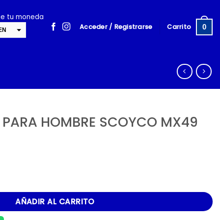
ige tu moneda
Acceder / Registrarse
Carrito
0
EN
SD
cambiar la tasa y esta descripción a los valores correctos
 PARA HOMBRE SCOYCO MX49
E SCOYCO MX49 ROJO cantidad
AÑADIR AL CARRITO