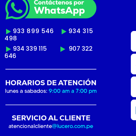
933 899 546
934 315
498
934 339 115
907 322
646