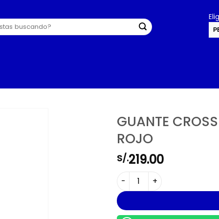
El
P
U
GUANTE CROSS
ROJO
219.00
S/.
GUANTE CROSS PARA HOMBR