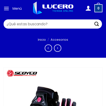
Saltar
al
Menú
0
contenido
Buscar
por:
Inicio
/
Accesorios