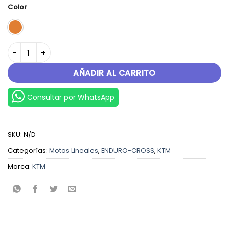
Color
KTM 350 EXC-F 22 cantidad
AÑADIR AL CARRITO
Consultar por WhatsApp
SKU:
N/D
Categorías:
Motos Lineales
,
ENDURO-CROSS
,
KTM
Marca:
KTM