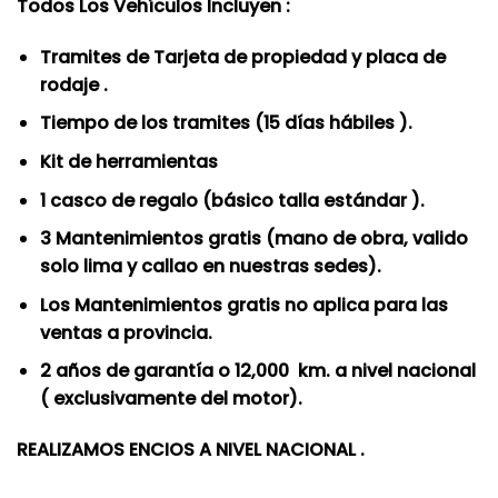
Todos Los Vehículos Incluyen :
original
actual
era:
es:
Tramites de Tarjeta de propiedad y placa de
S/.4,599.00.
S/.4,199.00.
rodaje .
Tiempo de los tramites (15 días hábiles ).
Kit de herramientas
1 casco de regalo (básico talla estándar ).
3 Mantenimientos gratis (mano de obra, valido
solo lima y callao en nuestras sedes).
Los Mantenimientos gratis no aplica para las
ventas a provincia.
2 años de garantía o 12,000 km. a nivel nacional
( exclusivamente del motor).
REALIZAMOS ENCIOS A NIVEL NACIONAL .