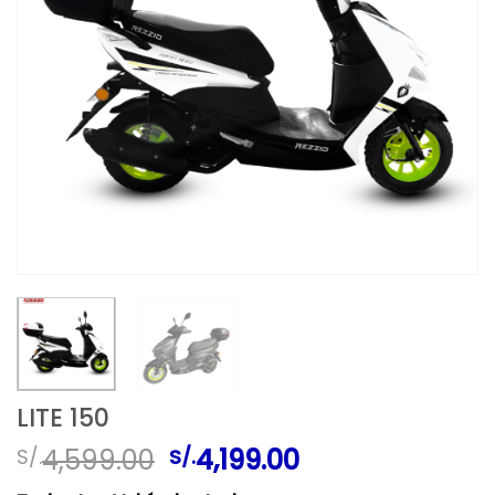
LITE 150
El
El
4,599.00
4,199.00
S/.
S/.
precio
precio