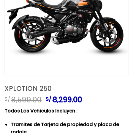
XPLOTION 250
El
El
8,599.00
8,299.00
S/.
S/.
precio
precio
Todos Los Vehículos Incluyen :
original
actual
era:
es:
Tramites de Tarjeta de propiedad y placa de
S/.8,599.00.
S/.8,299.00.
rodaje .