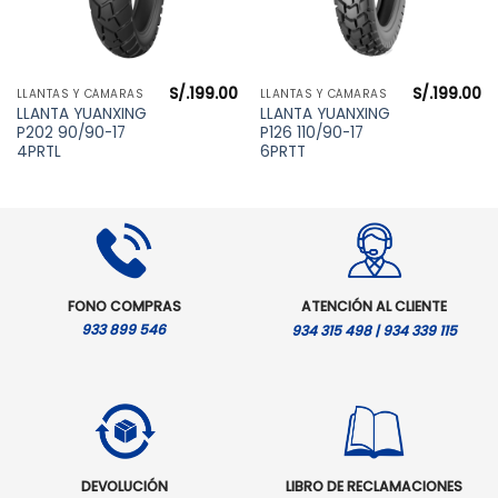
S/.
199.00
S/.
199.00
LLANTAS Y CÁMARAS
LLANTAS Y CÁMARAS
l
LLANTA YUANXING
LLANTA YUANXING
precio
P202 90/90-17
P126 110/90-17
actual
es:
4PRTL
6PRTT
S/.239.00.
FONO COMPRAS
ATENCIÓN AL CLIENTE
933 899 546
934 315 498 | 934 339 115
DEVOLUCIÓN
LIBRO DE RECLAMACIONES