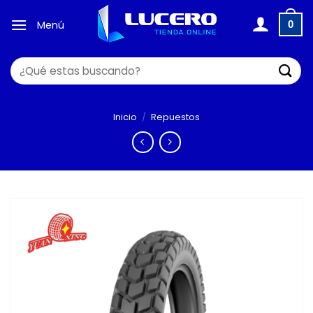
Saltar
al
Menú
0
contenido
Buscar
por:
Inicio
/
Repuestos