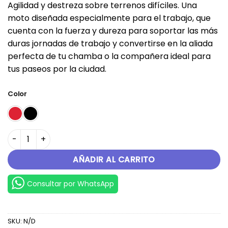
Agilidad y destreza sobre terrenos difíciles. Una
original
actual
moto diseñada especialmente para el trabajo, que
era:
es:
cuenta con la fuerza y dureza para soportar las más
S/.5,499.00.
S/.4,999.00.
duras jornadas de trabajo y convertirse en la aliada
perfecta de tu chamba o la compañera ideal para
tus paseos por la ciudad.
Color
RX 150 cantidad
AÑADIR AL CARRITO
Consultar por WhatsApp
SKU:
N/D