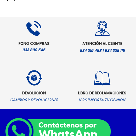
es:
era:
es
S/.4,599.00.
S/.5,199.00.
S/
FONO COMPRAS
ATENCIÓN AL CLIENTE
933 899 546
934 315 498 | 934 339 115
DEVOLUCIÓN
LIBRO DE RECLAMACIONES
CAMBIOS Y DEVOLUCIONES
NOS IMPORTA TU OPINIÓN