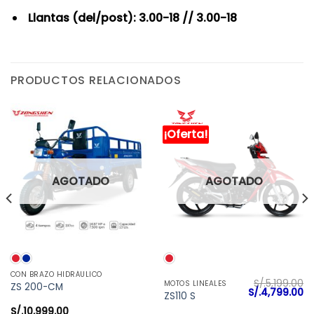
Llantas (del/post): 3.00-18 // 3.00-18
PRODUCTOS RELACIONADOS
¡Oferta!
AGOTADO
AGOTADO
CON BRAZO HIDRÁULICO
S/.
5,199.00
MOTOS LINEALES
ZS 200-CM
l
El
El
S/.
4,799.00
ZS110 S
precio
precio
pr
actual
original
ac
S/.
10,999.00