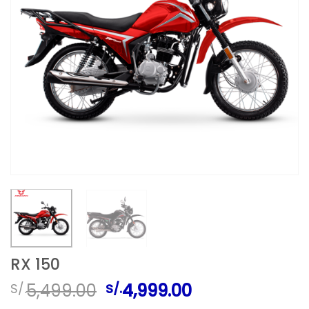
RX 150
El
El
5,499.00
4,999.00
S/.
S/.
precio
precio