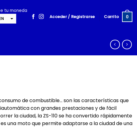
ige tu moneda
Acceder / Registrarse
Carrito
0
EN
SD
cambiar la tasa y esta descripción a los valores correctos
consumo de combustible… son las características que
miautomática con grandes prestaciones y de fácil
orrer la ciudad, la ZS-110 se ha convertido rápidamente
 y es una moto que permite adaptarse a la ciudad de una