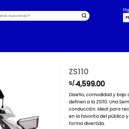
El
P
U
ZS110
4,599.00
S/.
Diseño, comodidad y bajo 
definen a la ZS110. Una Se
conducción. Ideal para rec
en la favorita del público
forma divertida.