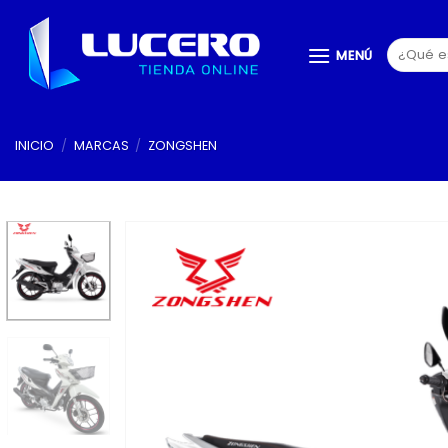
Saltar
al
Buscar
MENÚ
contenido
por:
INICIO
/
MARCAS
/
ZONGSHEN