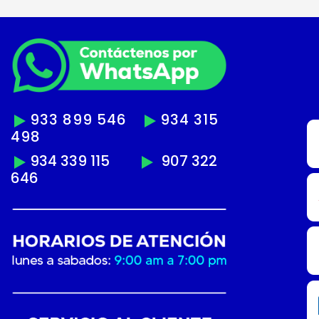
933 899 546
934 315
498
934 339 115
907 322
646