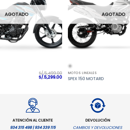
AGOTADO
AGOTADO
VISTA RÁPIDA
VISTA RÁPIDA
S/.
5,499.00
MOTOS LINEALES
El
El
S/.
5,299.00
SPEX 150 MOTARD
precio
precio
original
actual
era:
es:
S/.5,499.00.
S/.5,299.00.
ATENCIÓN AL CLIENTE
DEVOLUCIÓN
934 315 498 | 934 339 115
CAMBIOS Y DEVOLUCIONES