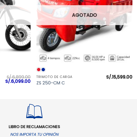
AGOTADO
VISTA RÁPIDA
S/.
6,899.00
S/.
15,599.00
TRIMOTO DE CARGA
El
El
S/.
6,099.00
ZS 250-CM C
precio
precio
original
actual
era:
es:
S/.6,899.00.
S/.6,099.00.
LIBRO DE RECLAMACIONES
NOS IMPORTA TU OPINIÓN