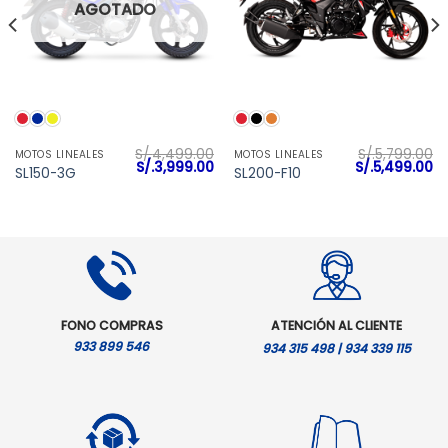
AGOTADO
S/.
4,499.00
S/.
5,799.00
MOTOS LINEALES
MOTOS LINEALES
l
El
El
El
El
S/.
3,999.00
S/.
5,499.00
SL150-3G
SL200-F10
precio
precio
precio
precio
pr
actual
original
actual
original
ac
es:
era:
es:
era:
es
S/.6,399.00.
S/.4,499.00.
S/.3,999.00.
S/.5,799.00.
S/
FONO COMPRAS
ATENCIÓN AL CLIENTE
933 899 546
934 315 498 | 934 339 115