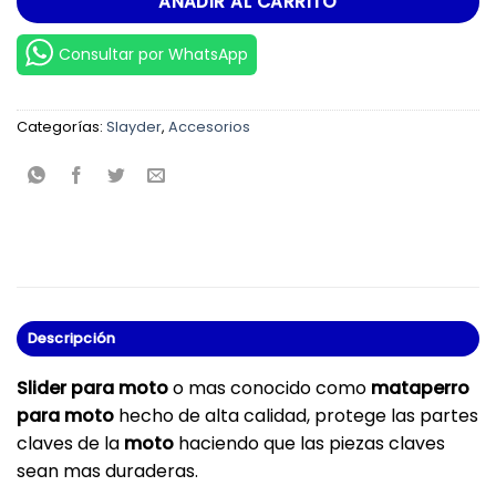
AÑADIR AL CARRITO
S/.359.00.
S/.299.00.
Consultar por WhatsApp
Categorías:
Slayder
,
Accesorios
Descripción
Slider para moto
o mas conocido como
mataperro
para moto
hecho de alta calidad, protege las partes
claves de la
moto
haciendo que las piezas claves
sean mas duraderas.