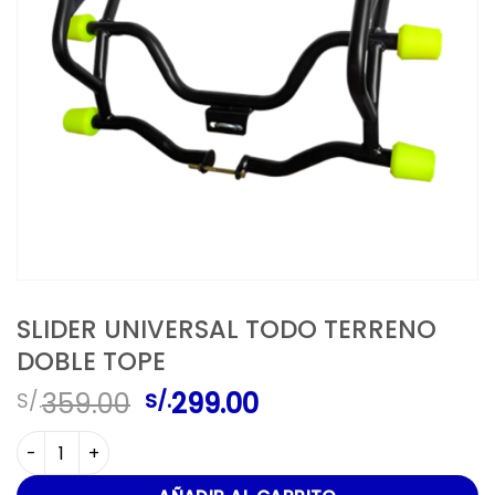
SLIDER UNIVERSAL TODO TERRENO
DOBLE TOPE
El
El
359.00
299.00
S/.
S/.
precio
precio
SLIDER UNIVERSAL TODO TERRENO DOBLE TOPE cantidad
original
actual
era:
es: