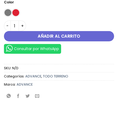
original
actual
Color
era:
es:
S/.7,999.00.
S/.7,499.00.
TENERE 300 cantidad
AÑADIR AL CARRITO
Consultar por WhatsApp
SKU:
N/D
Categorías:
ADVANCE
,
TODO TERRENO
Marca:
ADVANCE