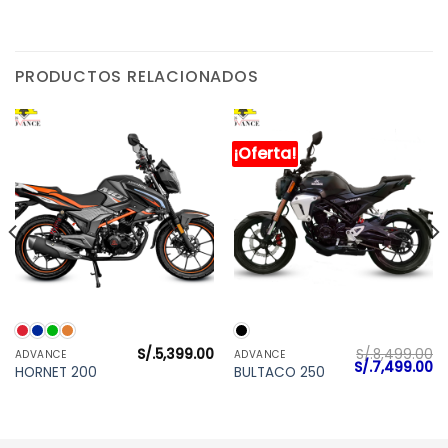
PRODUCTOS RELACIONADOS
¡Oferta!
S/.
5,399.00
S/.
8,499.00
ADVANCE
ADVANCE
El
El
S/.
7,499.00
HORNET 200
BULTACO 250
precio
pr
original
ac
era:
es
S/.8,499.00.
S/