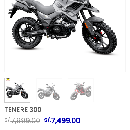
TENERE 300
El
El
7,999.00
7,499.00
S/.
S/.
precio
precio