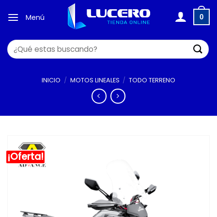
Saltar
al
Menú
0
contenido
Buscar
por:
INICIO
/
MOTOS LINEALES
/
TODO TERRENO
¡Oferta!