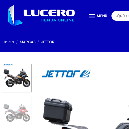
Saltar
al
Buscar
MENÚ
contenido
por:
Inicio
/
MARCAS
/
JETTOR