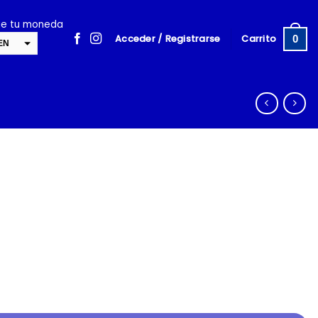
ige tu moneda
Acceder / Registrarse
Carrito
0
EN
SD
cambiar la tasa y esta descripción a los valores correctos