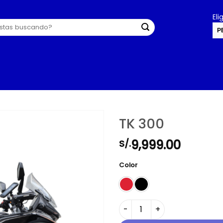
El
P
U
TK 300
9,999.00
S/.
Color
TK 300 cantidad