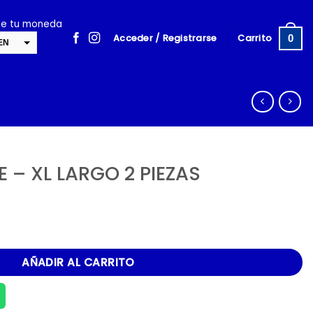
ige tu moneda
Acceder / Registrarse
Carrito
0
EN
SD
cambiar la tasa y esta descripción a los valores correctos
 – XL LARGO 2 PIEZAS
2 PIEZAS cantidad
AÑADIR AL CARRITO