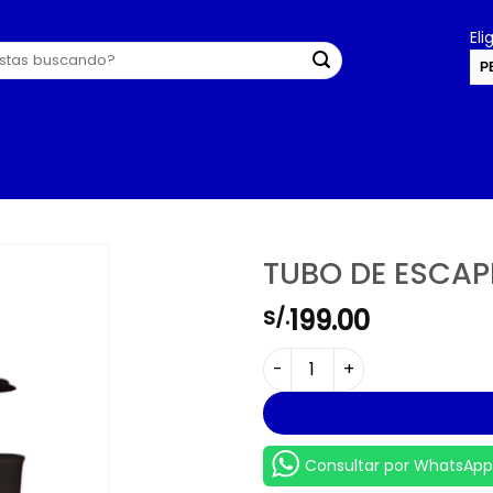
El
P
U
TUBO DE ESCAPE
199.00
S/.
TUBO DE ESCAPE - XL LARGO 
Consultar por WhatsApp