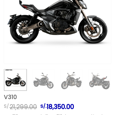
V310
El
El
21,299.00
18,350.00
S/.
S/.
precio
precio