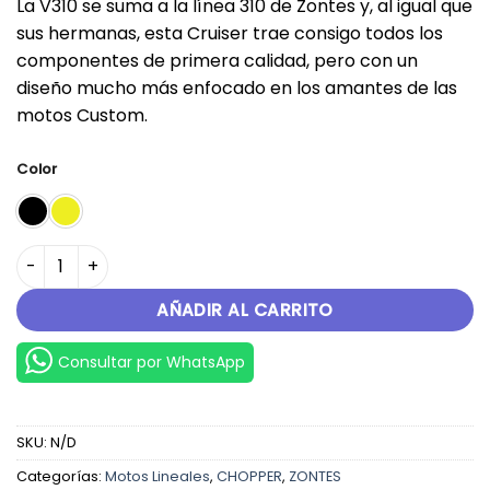
La V310 se suma a la línea 310 de Zontes y, al igual que
original
actual
sus hermanas, esta Cruiser trae consigo todos los
era:
es:
componentes de primera calidad, pero con un
S/.21,299.00.
S/.18,350.00.
diseño mucho más enfocado en los amantes de las
motos Custom.
Color
V310 cantidad
AÑADIR AL CARRITO
Consultar por WhatsApp
SKU:
N/D
Categorías:
Motos Lineales
,
CHOPPER
,
ZONTES