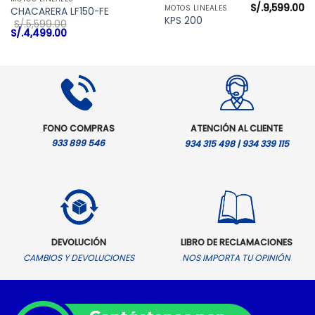
S/.
9,599.00
MOTOS LINEALES
CHACARERA LF150-FE
KPS 200
S/.
5,599.00
El
El
S/.
4,499.00
precio
precio
original
actual
era:
es:
S/.5,599.00.
S/.4,499.00.
FONO COMPRAS
ATENCIÓN AL CLIENTE
933 899 546
934 315 498 | 934 339 115
DEVOLUCIÓN
LIBRO DE RECLAMACIONES
CAMBIOS Y DEVOLUCIONES
NOS IMPORTA TU OPINIÓN