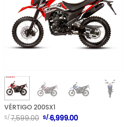
VÉRTIGO 200SX1
El
El
7,599.00
6,999.00
S/.
S/.
precio
precio