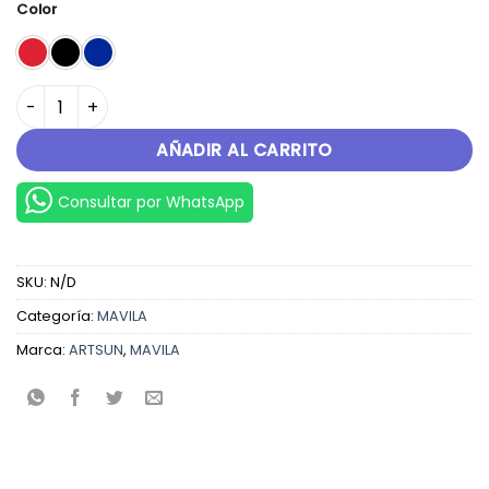
original
actual
Color
era:
es:
S/.7,599.00.
S/.6,999.00.
VÉRTIGO 200SX1 cantidad
AÑADIR AL CARRITO
Consultar por WhatsApp
SKU:
N/D
Categoría:
MAVILA
Marca:
ARTSUN
,
MAVILA