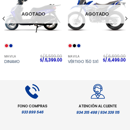
AGOTADO
AGOTADO
S/.
5,599.00
S/.
6,699.00
MAVILA
MAVILA
El
El
El
El
S/.
5,399.00
S/.
6,499.00
DINAMO
VÉRTIGO 150 SX1
precio
precio
precio
pr
original
actual
original
ac
era:
es:
era:
es
S/.5,599.00.
S/.5,399.00.
S/.6,699.00.
S/
FONO COMPRAS
ATENCIÓN AL CLIENTE
933 899 546
934 315 498 | 934 339 115