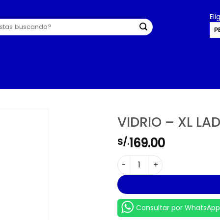
El
P
U
VIDRIO – XL L
169.00
S/.
VIDRIO - XL LADO DERECHO 
Consultar por WhatsApp