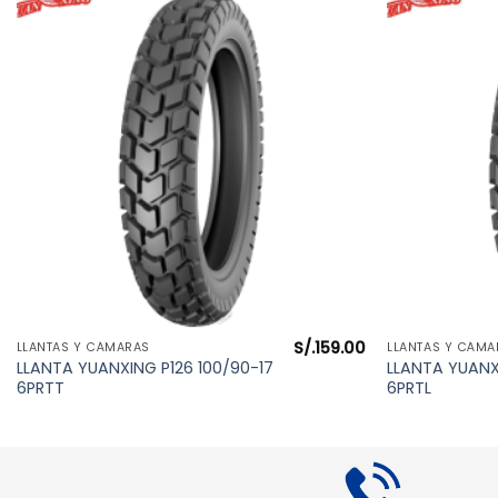
S/.
159.00
VISTA RÁPIDA
LLANTAS Y CÁMARAS
LLANTAS Y CÁMA
l
LLANTA YUANXING P126 100/90-17
LLANTA YUANXI
precio
6PRTT
6PRTL
actual
es:
S/.219.00.