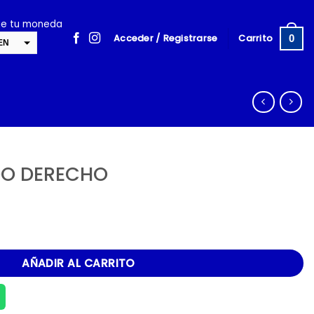
ige tu moneda
Acceder / Registrarse
Carrito
0
EN
SD
cambiar la tasa y esta descripción a los valores correctos
ADO DERECHO
cantidad
AÑADIR AL CARRITO