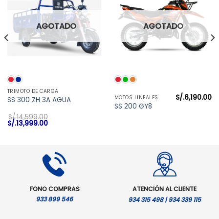
AGOTADO
AGOTADO
TRIMOTO DE CARGA
S/.
6,190.00
MOTOS LINEALES
SS 300 ZH 3A AGUA
SS 200 GY8
S/.
14,599.00
El
El
S/.
13,999.00
precio
precio
original
actual
era:
es:
S/.14,599.00.
S/.13,999.00.
FONO COMPRAS
ATENCIÓN AL CLIENTE
933 899 546
934 315 498 | 934 339 115