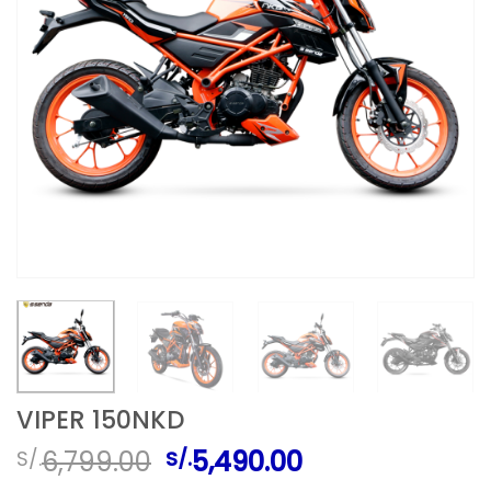
VIPER 150NKD
El
El
6,799.00
5,490.00
S/.
S/.
precio
precio