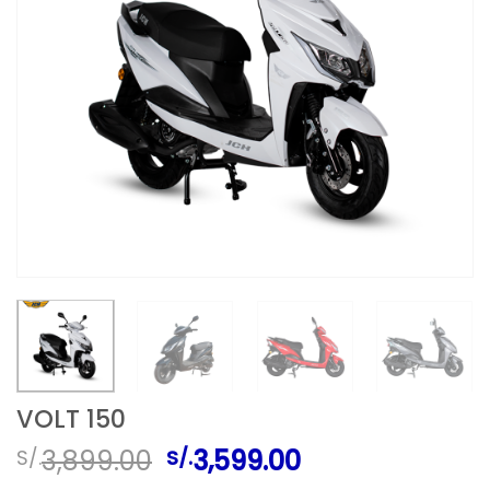
VOLT 150
El
El
3,899.00
3,599.00
S/.
S/.
precio
precio