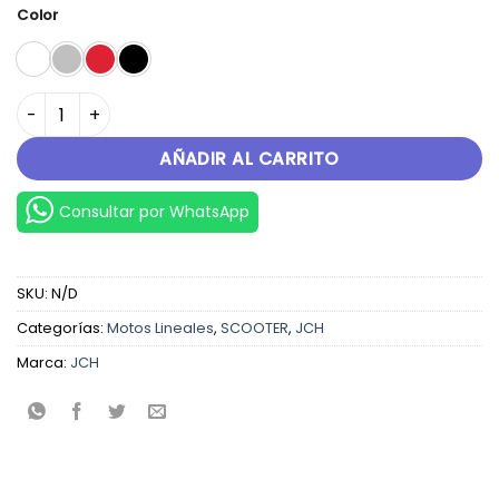
original
actual
Color
era:
es:
S/.3,899.00.
S/.3,599.00.
VOLT 150 cantidad
AÑADIR AL CARRITO
Consultar por WhatsApp
SKU:
N/D
Categorías:
Motos Lineales
,
SCOOTER
,
JCH
Marca:
JCH