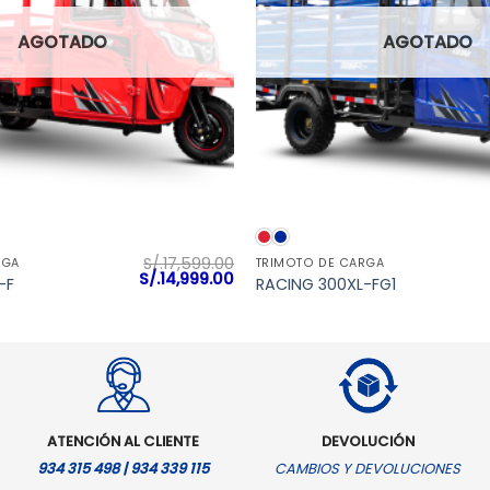
AGOTADO
AGOTADO
VISTA RÁPIDA
VISTA RÁPIDA
S/.
17,599.00
RGA
TRIMOTO DE CARGA
El
El
S/.
14,999.00
-F
RACING 300XL-FG1
precio
precio
original
actual
era:
es:
S/.17,599.00.
S/.14,999.00.
ATENCIÓN AL CLIENTE
DEVOLUCIÓN
934 315 498 | 934 339 115
CAMBIOS Y DEVOLUCIONES