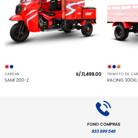
VISTA RÁPIDA
S/.
11,499.00
CARDAN
TRIMOTO DE CA
l
SAMI 200-Z
RACING 300XL
precio
actual
es:
S/.13,499.00.
FONO COMPRAS
933 899 546