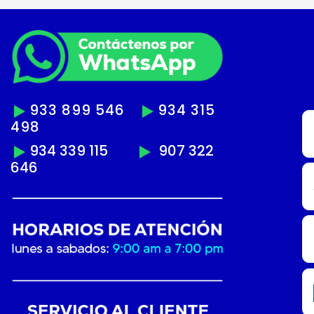
933 899 546
934 315
498
934 339 115
907 322
646