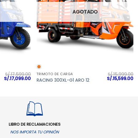
AGOTADO
VISTA RÁPIDA
S/.
17,599.00
S/.
15,999.00
TRIMOTO DE CARGA
El
El
El
El
S/.
17,099.00
S/.
15,599.00
RACING 300XL-G1 ARO 12
precio
precio
precio
pr
original
actual
original
ac
era:
es:
era:
es
S/.17,599.00.
S/.17,099.00.
S/.15,999.00.
S/
LIBRO DE RECLAMACIONES
NOS IMPORTA TU OPINIÓN