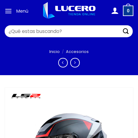
Saltar
al
Menú
0
contenido
Buscar
por:
Inicio
/
Accesorios