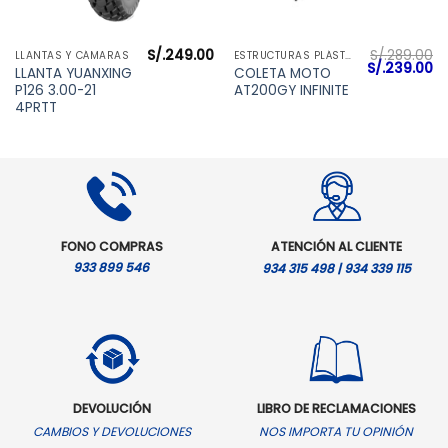
S/.
249.00
S/.
289.00
LLANTAS Y CÁMARAS
ESTRUCTURAS PLÁSTICAS
El
El
S/.
239.00
LLANTA YUANXING
COLETA MOTO
precio
pr
P126 3.00-21
AT200GY INFINITE
original
ac
era:
es
4PRTT
S/.289.00.
S/
FONO COMPRAS
ATENCIÓN AL CLIENTE
933 899 546
934 315 498 | 934 339 115
DEVOLUCIÓN
LIBRO DE RECLAMACIONES
CAMBIOS Y DEVOLUCIONES
NOS IMPORTA TU OPINIÓN